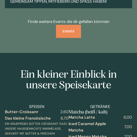
GEMEINSAM TIPPEN, MITFIEBERN UND SPASS HABEN!
Finde weitere Events die dir gefallen könnten
EVENTS
Ein kleiner Einblick in
unsere Speisekarte
SPEISEN
GETRÄNKE
Matcha (heiß / kalt)
Butter-Croissanr
2,60
Matcha Latte
6,00
Das kleine Französische
6,70
Iced Caramel Apple
EIN KNUSPRIGES BUTTER-CROISSANT DAZU
7,00
UNSERE HAUSGEMACHTE MARMELADE,
Matcha
SERVIERT MIT BUTTER & FRISCHEM
Iced Mango Matcha
7,00