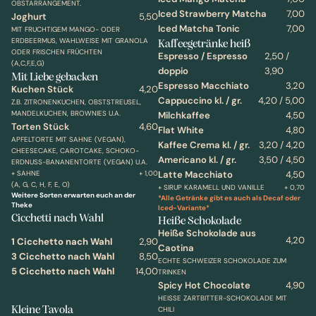
OBSTARRANGEMENT.
Iced Strawberry Matcha
7,00
Joghurt
5,50
Iced Matcha Tonic
7,00
MIT FRUCHTIGEM MANGO- ODER
Kaffeegetränke heiß
ERDBEERMUS, WAHLWEISE MIT GRANOLA
ODER FRISCHEN FRÜCHTEN
Espresso / Espresso
2,50 /
(A,C,F,E,G)
doppio
3,90
Mit Liebe gebacken
Espresso Macchiato
3,20
Kuchen Stück
4,20
Cappuccino kl. / gr.
4,20 / 5,00
Z.B. ZITRONENKUCHEN, OBSTSTREUSEL,
MANDELKUCHEN, BROWNIES U.A.
Milchkaffee
4,50
Torten Stück
4,60
Flat White
4,80
APFELTORTE MIT SAHNE (VEGAN),
Kaffee Crema kl. / gr.
3,20 / 4,20
CHEESECAKE, CAROTCAKE, SCHOKO-
Americano kl. / gr.
3,50 / 4,50
ERDNUSS-BANANENTORTE (VEGAN) U.A.
+ SAHNE
+ 1,00
Latte Macchiato
4,50
(A, G, C, H, F, E, O)
+ SIRUP KARAMELL UND VANILLE
+ 0,70
Weitere Sorten erwarten euch an der
*Alle Getränke gibt es auch als Decaf oder
Theke
Iced-Variante*
Cicchetti nach Wahl
Heiße Schokolade
Heiße Schokolade aus
4,20
1 Cicchetto nach Wahl
2,90
Caotina
3 Cicchetto nach Wahl
8,50
ECHTE SCHWEIZER SCHOKOLADE ZUM
5 Cicchetto nach Wahl
14,00
TRINKEN
Spicy Hot Chocolate
4,90
HEISSE ZARTBITTER-SCHOKOLADE MIT C
Kleine Tavola
HILI