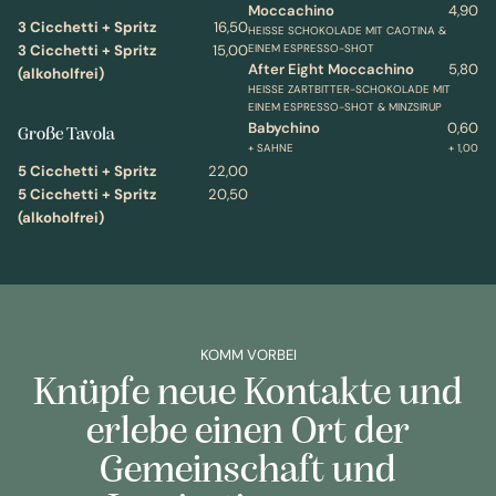
Moccachino
4,90
3 Cicchetti + Spritz
16,50
HEISSE SCHOKOLADE MIT CAOTINA & E
INEM ESPRESSO-SHOT
3 Cicchetti + Spritz
15,00
After Eight Moccachino
5,80
(alkoholfrei)
HEISSE ZARTBITTER-SCHOKOLADE MIT E
INEM ESPRESSO-SHOT & MINZSIRUP
Babychino
0,60
Große Tavola
+ SAHNE
+ 1,00
5 Cicchetti + Spritz
22,00
5 Cicchetti + Spritz
20,50
(alkoholfrei)
KOMM VORBEI
Knüpfe neue Kontakte und
erlebe einen Ort der
Gemeinschaft und