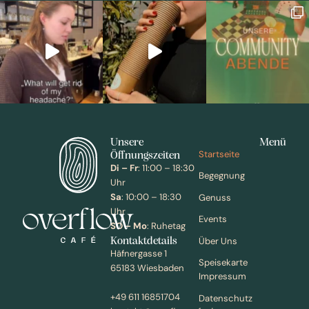
Unsere
Menü
Öffnungszeiten
Startseite
Di – Fr
: 11:00 – 18:30
Begegnung
Uhr
Sa
: 10:00 – 18:30
Genuss
Uhr
Events
SO – Mo
: Ruhetag
Kontaktdetails
Über Uns
Häfnergasse 1
Speisekarte
65183 Wiesbaden
Impressum
+49 611 16851704
Datenschutz