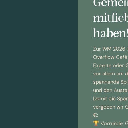
Gemei
mitfie
haben
Zur WM 2026 l
Overflow Café 
Experte oder G
vor allem um 
spannende Spi
und den Austa
Damit die Span
vergeben wir 
€:
Vorrunde: 