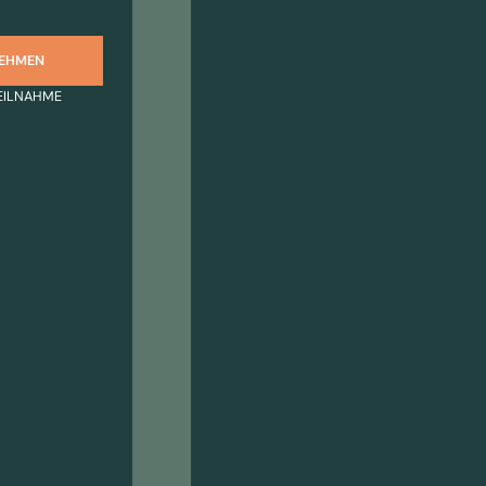
NEHMEN
EILNAHME