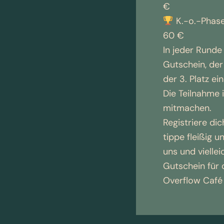
€
K.-o.-Phase
60 €
In jeder Runde 
Gutschein, der
der 3. Platz ei
Die Teilnahme 
mitmachen.
Registriere dic
tippe fleißig 
uns und vielle
Gutschein für
Overflow Café 