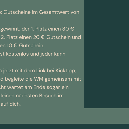
: Gutscheine im Gesamtwert von
gewinnt, der 1. Platz einen 30 €
 2. Platz einen 20 € Gutschein und
nen 10 € Gutschein.
ist kostenlos und jeder kann
h jetzt mit dem Link bei Kicktipp,
und begleite die WM gemeinsam mit
icht wartet am Ende sogar ein
 deinen nächsten Besuch im
auf dich.